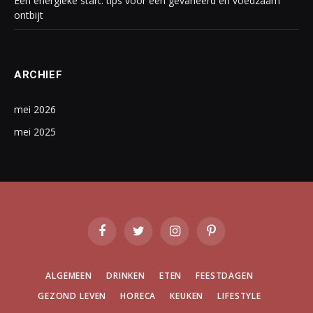
Een energieke start: tips voor een gevarieerd en voedzaam
ontbijt
ARCHIEF
mei 2026
mei 2025
Facebook
Twitter
Instagram
Pinterest
ALGEMEEN
DRINKEN
ETEN
FEESTDAGEN
GEZOND LEVEN
HORECA
KEUKEN
LIFESTYLE