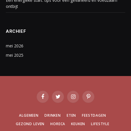
Een energieke start: tips voor een gevarieerd en voedzaam
ontbijt
ARCHIEF
mei 2026
mei 2025
Facebook
Twitter
Instagram
Pinterest
ALGEMEEN
DRINKEN
ETEN
FEESTDAGEN
GEZOND LEVEN
HORECA
KEUKEN
LIFESTYLE