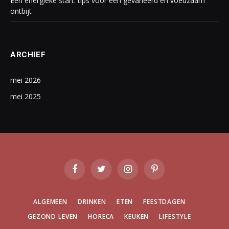
Een energieke start: tips voor een gevarieerd en voedzaam
ontbijt
ARCHIEF
mei 2026
mei 2025
Facebook
Twitter
Instagram
Pinterest
ALGEMEEN
DRINKEN
ETEN
FEESTDAGEN
GEZOND LEVEN
HORECA
KEUKEN
LIFESTYLE