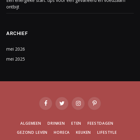
Een energieke start: tips voor een gevarieerd en voedzaam
ontbijt
ARCHIEF
mei 2026
mei 2025
Facebook
Twitter
Instagram
Pinterest
ALGEMEEN
DRINKEN
ETEN
FEESTDAGEN
GEZOND LEVEN
HORECA
KEUKEN
LIFESTYLE