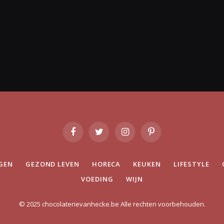
Facebook
Twitter
Instagram
Pinterest
GEN
GEZOND LEVEN
HORECA
KEUKEN
LIFESTYLE
VOEDING
WIJN
© 2025 chocolaterievanhecke.be Alle rechten voorbehouden.