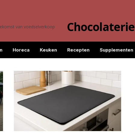
Chocolateri
toekomst van voedselverkoop
n
Horeca
Keuken
Recepten
Supplementen