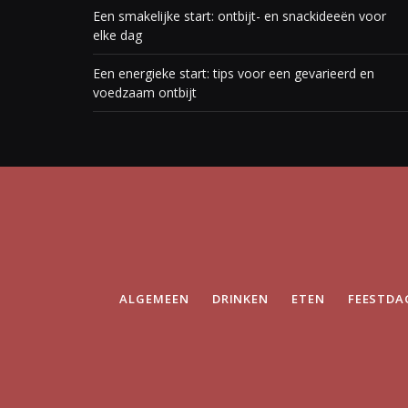
Een smakelijke start: ontbijt- en snackideeën voor
elke dag
Een energieke start: tips voor een gevarieerd en
voedzaam ontbijt
ALGEMEEN
DRINKEN
ETEN
FEESTDA