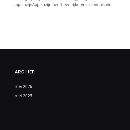
appelazijnAppelazijn heeft een rijke geschiedenis die…
ARCHIEF
mei 2026
mei 2025