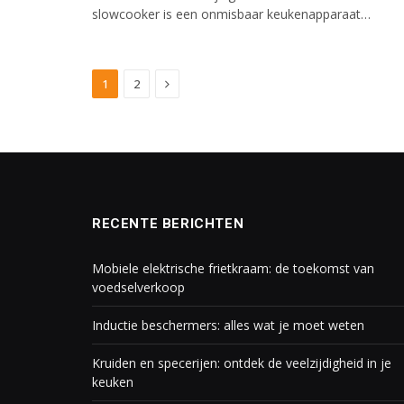
slowcooker is een onmisbaar keukenapparaat…
Next
1
2
RECENTE BERICHTEN
Mobiele elektrische frietkraam: de toekomst van
voedselverkoop
Inductie beschermers: alles wat je moet weten
Kruiden en specerijen: ontdek de veelzijdigheid in je
keuken