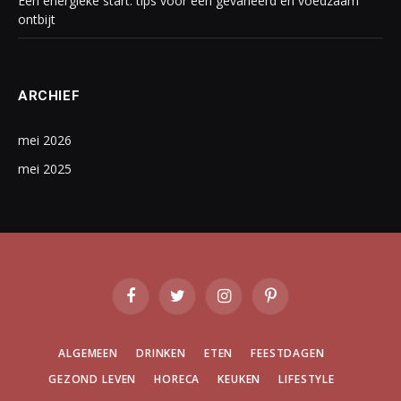
Een energieke start: tips voor een gevarieerd en voedzaam
ontbijt
ARCHIEF
mei 2026
mei 2025
Facebook
Twitter
Instagram
Pinterest
ALGEMEEN
DRINKEN
ETEN
FEESTDAGEN
GEZOND LEVEN
HORECA
KEUKEN
LIFESTYLE