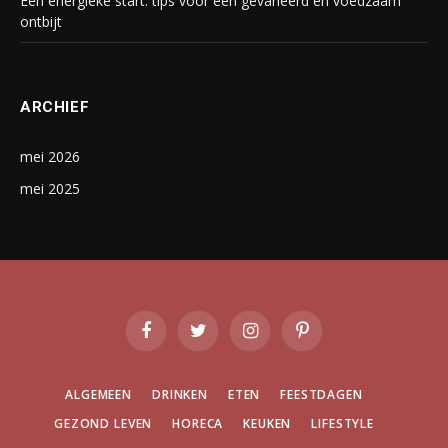
Een energieke start: tips voor een gevarieerd en voedzaam
ontbijt
ARCHIEF
mei 2026
mei 2025
Facebook
Twitter
Instagram
Pinterest
ALGEMEEN
DRINKEN
ETEN
FEESTDAGEN
GEZOND LEVEN
HORECA
KEUKEN
LIFESTYLE