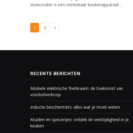
slowcooker is een onmisbaar keukenapparaat…
Next
1
2
RECENTE BERICHTEN
Mobiele elektrische frietkraam: de toekomst van
voedselverkoop
Inductie beschermers: alles wat je moet weten
Kruiden en specerijen: ontdek de veelzijdigheid in je
keuken