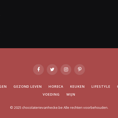
Facebook
Twitter
Instagram
Pinterest
GEN
GEZOND LEVEN
HORECA
KEUKEN
LIFESTYLE
VOEDING
WIJN
© 2025 chocolaterievanhecke.be Alle rechten voorbehouden.