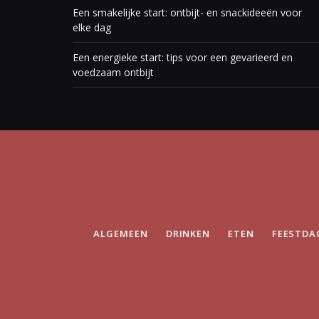
Een smakelijke start: ontbijt- en snackideeën voor
elke dag
Een energieke start: tips voor een gevarieerd en
voedzaam ontbijt
ALGEMEEN
DRINKEN
ETEN
FEESTDA