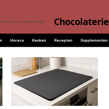
Chocolateri
toekomst van voedselverkoop
n
Horeca
Keuken
Recepten
Supplementen