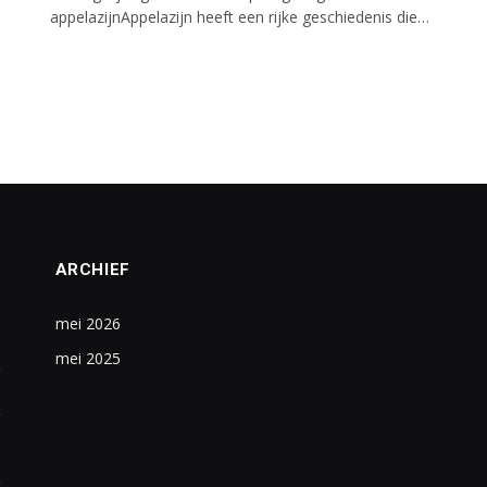
appelazijnAppelazijn heeft een rijke geschiedenis die…
ARCHIEF
mei 2026
mei 2025