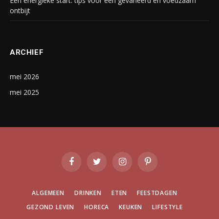
Een energieke start: tips voor een gevarieerd en voedzaam
ontbijt
ARCHIEF
mei 2026
mei 2025
Facebook
Twitter
Instagram
Pinterest
ALGEMEEN
DRINKEN
ETEN
FEESTDAGEN
GEZOND LEVEN
HORECA
KEUKEN
LIFESTYLE