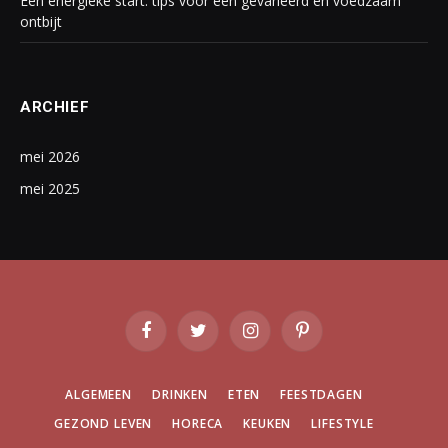
Een energieke start: tips voor een gevarieerd en voedzaam
ontbijt
ARCHIEF
mei 2026
mei 2025
Facebook
Twitter
Instagram
Pinterest
ALGEMEEN
DRINKEN
ETEN
FEESTDAGEN
GEZOND LEVEN
HORECA
KEUKEN
LIFESTYLE