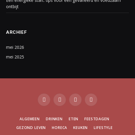
Een energieke start: tips voor een gevarieerd en voedzaam
ontbijt
ARCHIEF
mei 2026
mei 2025
Facebook
Twitter
Instagram
Pinterest
ALGEMEEN
DRINKEN
ETEN
FEESTDAGEN
GEZOND LEVEN
HORECA
KEUKEN
LIFESTYLE