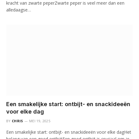
kracht van zwarte peperZwarte peper is veel meer dan een
alledaagse…
Een smakelijke start: ontbijt- en snackideeën
voor elke dag
BY
CHRIS
MEI 19, 2025
Een smakelijke start: ontbijt- en snackideeën voor elke dagHet
belang van een goed ontbijtEen goed ontbijt is cruciaal om je…