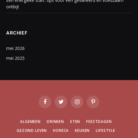
Een energieke start: tips voor een gevarieerd en voedzaam
ontbijt
ARCHIEF
mei 2026
mei 2025
Facebook
Twitter
Instagram
Pinterest
ALGEMEEN
DRINKEN
ETEN
FEESTDAGEN
GEZOND LEVEN
HORECA
KEUKEN
LIFESTYLE