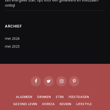
Een energieke start: tips voor een gevarieerd en voedzaam
ontbijt
ARCHIEF
mei 2026
mei 2025
Facebook
Twitter
Instagram
Pinterest
ALGEMEEN
DRINKEN
ETEN
FEESTDAGEN
GEZOND LEVEN
HORECA
KEUKEN
LIFESTYLE