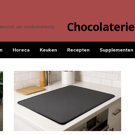
Chocolateri
toekomst van voedselverkoop
n
Horeca
Keuken
Recepten
Supplementen