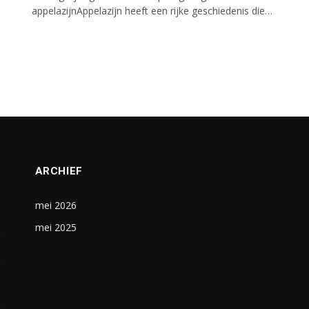
appelazijnAppelazijn heeft een rijke geschiedenis die…
ARCHIEF
mei 2026
mei 2025