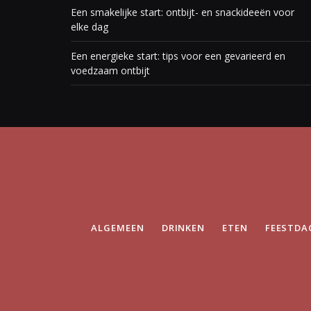
Een smakelijke start: ontbijt- en snackideeën voor
elke dag
Een energieke start: tips voor een gevarieerd en
voedzaam ontbijt
ALGEMEEN
DRINKEN
ETEN
FEESTDA