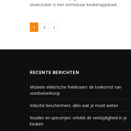
slowcooker is een onmisbaar keukenapparaat…
Next
1
2
RECENTE BERICHTEN
Mobiele elektrische frietkraam: de toekomst van
voedselverkoop
Inductie beschermers: alles wat je moet weten
Kruiden en specerijen: ontdek de veelzijdigheid in je
keuken