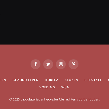
Facebook
Twitter
Instagram
Pinterest
GEN
GEZOND LEVEN
HORECA
KEUKEN
LIFESTYLE
VOEDING
WIJN
© 2025 chocolaterievanhecke.be Alle rechten voorbehouden.