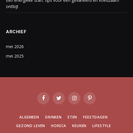
Een energieke start: tips voor een gevarieerd en voedzaam
ontbijt
ARCHIEF
mei 2026
mei 2025
Facebook
Twitter
Instagram
Pinterest
ALGEMEEN
DRINKEN
ETEN
FEESTDAGEN
GEZOND LEVEN
HORECA
KEUKEN
LIFESTYLE