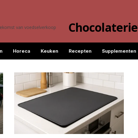
Chocolateri
toekomst van voedselverkoop
n
Horeca
Keuken
Recepten
Supplementen