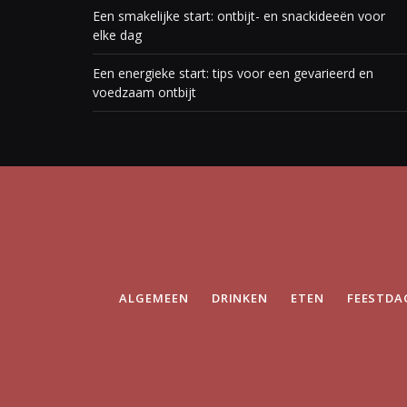
Een smakelijke start: ontbijt- en snackideeën voor
elke dag
Een energieke start: tips voor een gevarieerd en
voedzaam ontbijt
ALGEMEEN
DRINKEN
ETEN
FEESTDA