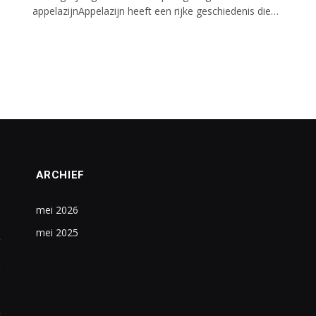
appelazijnAppelazijn heeft een rijke geschiedenis die…
ARCHIEF
mei 2026
mei 2025