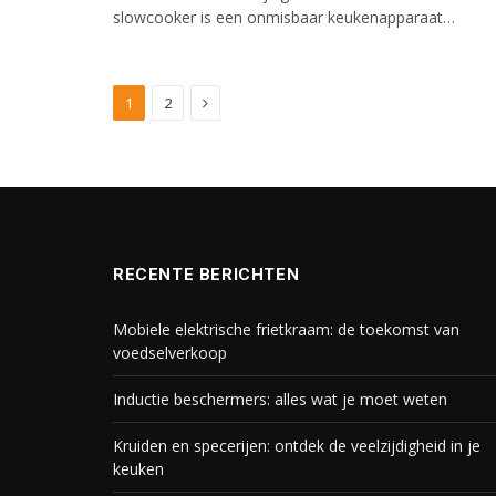
slowcooker is een onmisbaar keukenapparaat…
Next
1
2
RECENTE BERICHTEN
Mobiele elektrische frietkraam: de toekomst van
voedselverkoop
Inductie beschermers: alles wat je moet weten
Kruiden en specerijen: ontdek de veelzijdigheid in je
keuken