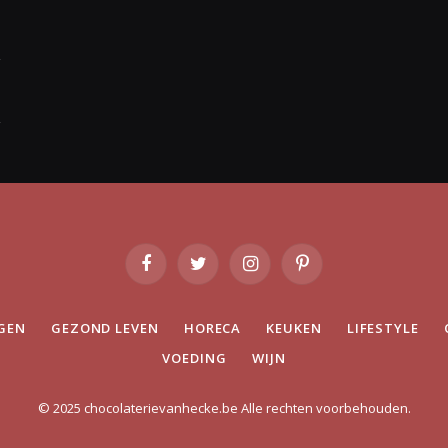
Facebook
Twitter
Instagram
Pinterest
GEN
GEZOND LEVEN
HORECA
KEUKEN
LIFESTYLE
VOEDING
WIJN
© 2025 chocolaterievanhecke.be Alle rechten voorbehouden.