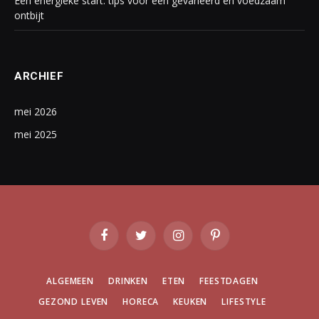
Een energieke start: tips voor een gevarieerd en voedzaam
ontbijt
ARCHIEF
mei 2026
mei 2025
Facebook
Twitter
Instagram
Pinterest
ALGEMEEN
DRINKEN
ETEN
FEESTDAGEN
GEZOND LEVEN
HORECA
KEUKEN
LIFESTYLE