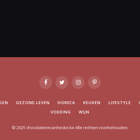
Facebook
Twitter
Instagram
Pinterest
GEN
GEZOND LEVEN
HORECA
KEUKEN
LIFESTYLE
VOEDING
WIJN
© 2025 chocolaterievanhecke.be Alle rechten voorbehouden.