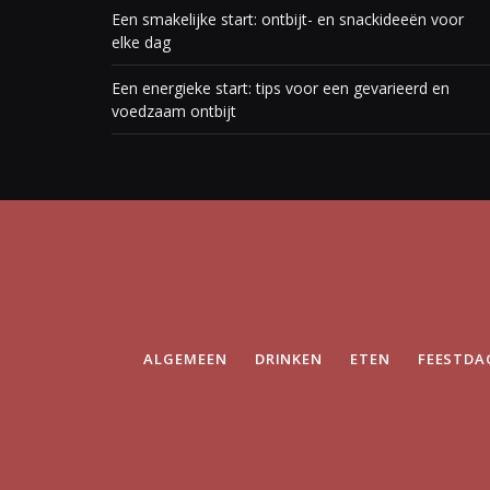
Een smakelijke start: ontbijt- en snackideeën voor
elke dag
Een energieke start: tips voor een gevarieerd en
voedzaam ontbijt
ALGEMEEN
DRINKEN
ETEN
FEESTDA