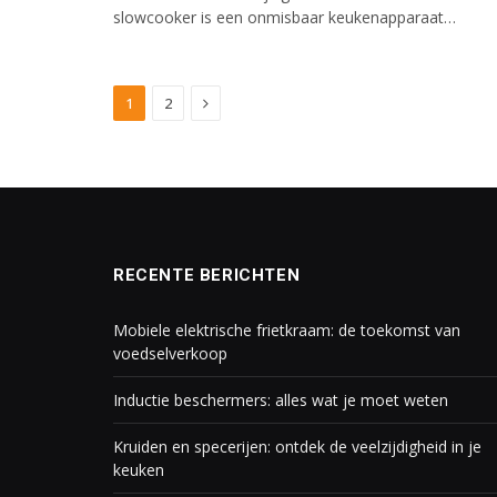
slowcooker is een onmisbaar keukenapparaat…
Next
1
2
RECENTE BERICHTEN
Mobiele elektrische frietkraam: de toekomst van
voedselverkoop
Inductie beschermers: alles wat je moet weten
Kruiden en specerijen: ontdek de veelzijdigheid in je
keuken