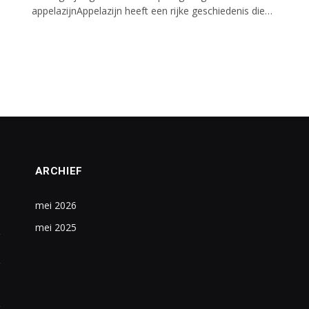
appelazijnAppelazijn heeft een rijke geschiedenis die…
ARCHIEF
mei 2026
mei 2025