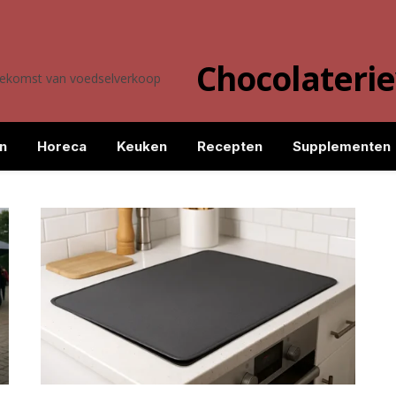
Chocolateri
toekomst van voedselverkoop
n
Horeca
Keuken
Recepten
Supplementen