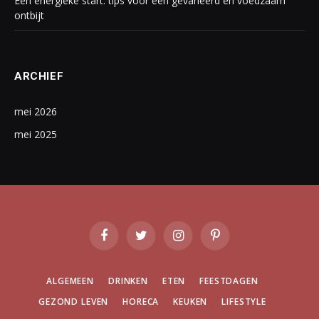
Een energieke start: tips voor een gevarieerd en voedzaam
ontbijt
ARCHIEF
mei 2026
mei 2025
Facebook
Twitter
Instagram
Pinterest
ALGEMEEN
DRINKEN
ETEN
FEESTDAGEN
GEZOND LEVEN
HORECA
KEUKEN
LIFESTYLE