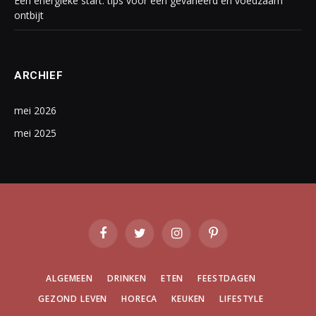
Een energieke start: tips voor een gevarieerd en voedzaam
ontbijt
ARCHIEF
mei 2026
mei 2025
Facebook
Twitter
Instagram
Pinterest
ALGEMEEN
DRINKEN
ETEN
FEESTDAGEN
GEZOND LEVEN
HORECA
KEUKEN
LIFESTYLE