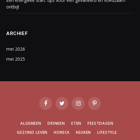
Een energieke start: tips voor een gevarieerd en voedzaam
ontbijt
ARCHIEF
mei 2026
mei 2025
Facebook
Twitter
Instagram
Pinterest
ALGEMEEN
DRINKEN
ETEN
FEESTDAGEN
GEZOND LEVEN
HORECA
KEUKEN
LIFESTYLE