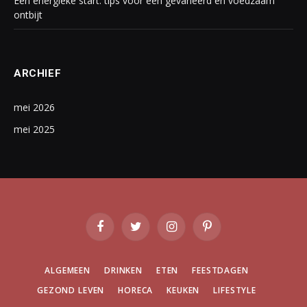
Een energieke start: tips voor een gevarieerd en voedzaam
ontbijt
ARCHIEF
mei 2026
mei 2025
Facebook
Twitter
Instagram
Pinterest
ALGEMEEN
DRINKEN
ETEN
FEESTDAGEN
GEZOND LEVEN
HORECA
KEUKEN
LIFESTYLE