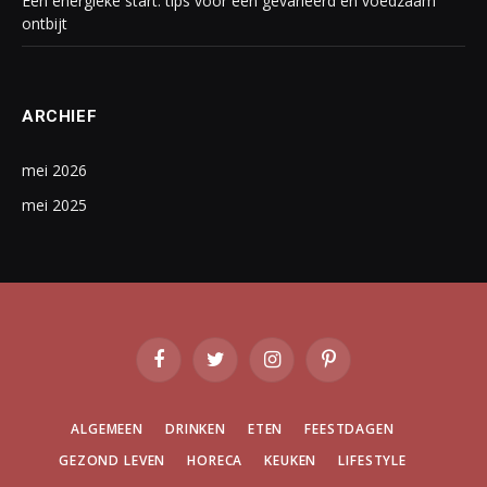
Een energieke start: tips voor een gevarieerd en voedzaam
ontbijt
ARCHIEF
mei 2026
mei 2025
Facebook
Twitter
Instagram
Pinterest
ALGEMEEN
DRINKEN
ETEN
FEESTDAGEN
GEZOND LEVEN
HORECA
KEUKEN
LIFESTYLE