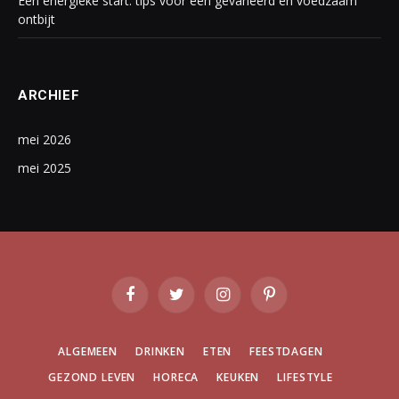
Een energieke start: tips voor een gevarieerd en voedzaam
ontbijt
ARCHIEF
mei 2026
mei 2025
Facebook
Twitter
Instagram
Pinterest
ALGEMEEN
DRINKEN
ETEN
FEESTDAGEN
GEZOND LEVEN
HORECA
KEUKEN
LIFESTYLE