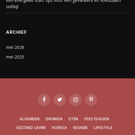
Een energieke start: tips voor een gevarieerd en voedzaam
ontbijt
ARCHIEF
mei 2026
mei 2025
Facebook
Twitter
Instagram
Pinterest
ALGEMEEN
DRINKEN
ETEN
FEESTDAGEN
GEZOND LEVEN
HORECA
KEUKEN
LIFESTYLE