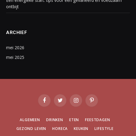
Een energieke start: tips voor een gevarieerd en voedzaam
ontbijt
ARCHIEF
mei 2026
mei 2025
Facebook
Twitter
Instagram
Pinterest
ALGEMEEN
DRINKEN
ETEN
FEESTDAGEN
GEZOND LEVEN
HORECA
KEUKEN
LIFESTYLE