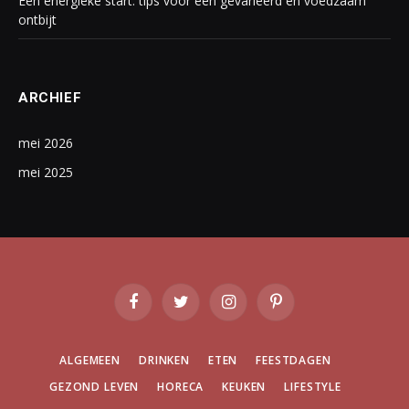
Een energieke start: tips voor een gevarieerd en voedzaam
ontbijt
ARCHIEF
mei 2026
mei 2025
Facebook
Twitter
Instagram
Pinterest
ALGEMEEN
DRINKEN
ETEN
FEESTDAGEN
GEZOND LEVEN
HORECA
KEUKEN
LIFESTYLE