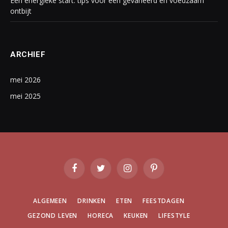
Een energieke start: tips voor een gevarieerd en voedzaam
ontbijt
ARCHIEF
mei 2026
mei 2025
Facebook
Twitter
Instagram
Pinterest
ALGEMEEN
DRINKEN
ETEN
FEESTDAGEN
GEZOND LEVEN
HORECA
KEUKEN
LIFESTYLE