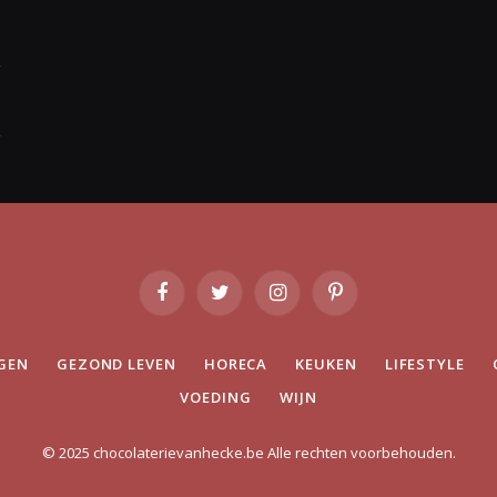
Facebook
Twitter
Instagram
Pinterest
GEN
GEZOND LEVEN
HORECA
KEUKEN
LIFESTYLE
VOEDING
WIJN
© 2025 chocolaterievanhecke.be Alle rechten voorbehouden.