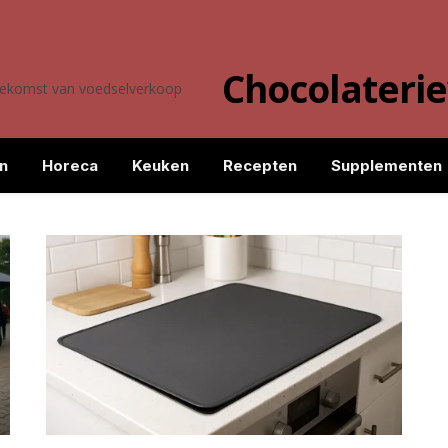
Chocolateri
toekomst van voedselverkoop
n
Horeca
Keuken
Recepten
Supplementen