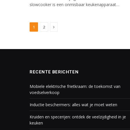
slowcooker is een onmisbaar keukenapparaat…
Next
1
2
RECENTE BERICHTEN
Mobiele elektrische frietkraam: de toekomst van
voedselverkoop
Inductie beschermers: alles wat je moet weten
Kruiden en specerijen: ontdek de veelzijdigheid in je
keuken