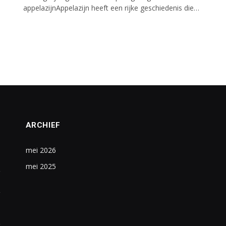
appelazijnAppelazijn heeft een rijke geschiedenis die…
ARCHIEF
mei 2026
mei 2025