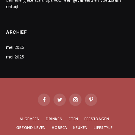
Een energieke start: tips voor een gevarieerd en voedzaam
ontbijt
ARCHIEF
mei 2026
mei 2025
Facebook
Twitter
Instagram
Pinterest
ALGEMEEN
DRINKEN
ETEN
FEESTDAGEN
GEZOND LEVEN
HORECA
KEUKEN
LIFESTYLE