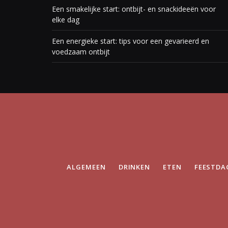
Een smakelijke start: ontbijt- en snackideeën voor
elke dag
Een energieke start: tips voor een gevarieerd en
voedzaam ontbijt
ALGEMEEN
DRINKEN
ETEN
FEESTDA