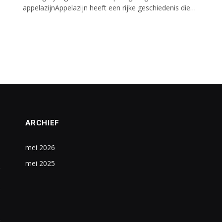
appelazijnAppelazijn heeft een rijke geschiedenis die…
ARCHIEF
mei 2026
mei 2025