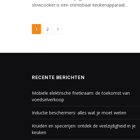
slowcooker is een onmisbaar keukenapparaat…
Next
1
2
RECENTE BERICHTEN
Mobiele elektrische frietkraam: de toekomst van
voedselverkoop
Inductie beschermers: alles wat je moet weten
Kruiden en specerijen: ontdek de veelzijdigheid in je
keuken