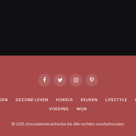
Facebook
Twitter
Instagram
Pinterest
GEN
GEZOND LEVEN
HORECA
KEUKEN
LIFESTYLE
VOEDING
WIJN
© 2025 chocolaterievanhecke.be Alle rechten voorbehouden.