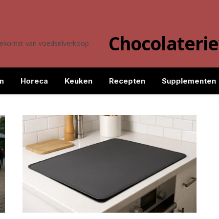
Chocolateri
toekomst van voedselverkoop
n
Horeca
Keuken
Recepten
Supplementen