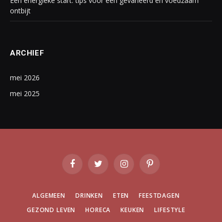
Een energieke start: tips voor een gevarieerd en voedzaam
ontbijt
ARCHIEF
mei 2026
mei 2025
Facebook
Twitter
Instagram
Pinterest
ALGEMEEN
DRINKEN
ETEN
FEESTDAGEN
GEZOND LEVEN
HORECA
KEUKEN
LIFESTYLE