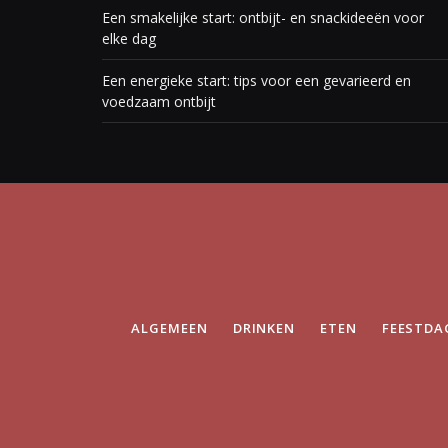
Een smakelijke start: ontbijt- en snackideeën voor
elke dag
Een energieke start: tips voor een gevarieerd en
voedzaam ontbijt
ALGEMEEN
DRINKEN
ETEN
FEESTDA