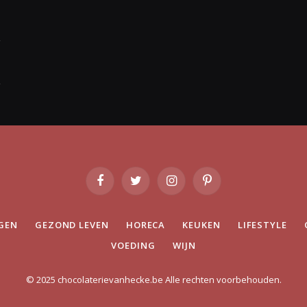
Facebook
Twitter
Instagram
Pinterest
GEN
GEZOND LEVEN
HORECA
KEUKEN
LIFESTYLE
VOEDING
WIJN
© 2025 chocolaterievanhecke.be Alle rechten voorbehouden.