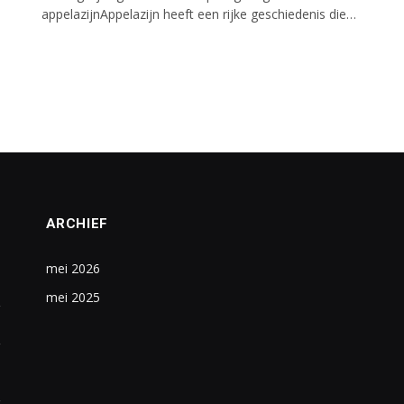
appelazijnAppelazijn heeft een rijke geschiedenis die…
ARCHIEF
mei 2026
mei 2025