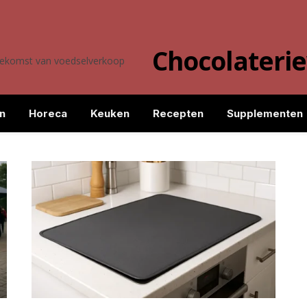
Chocolateri
toekomst van voedselverkoop
n
Horeca
Keuken
Recepten
Supplementen