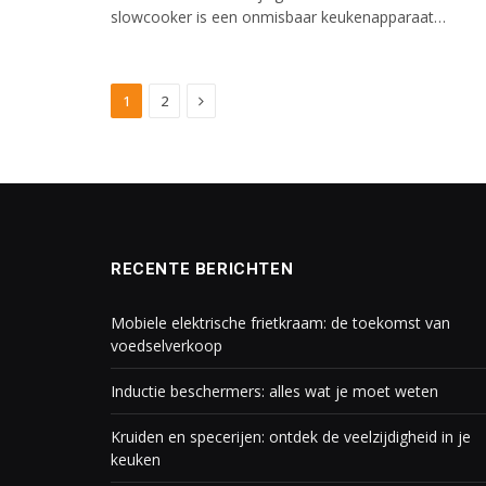
slowcooker is een onmisbaar keukenapparaat…
Next
1
2
RECENTE BERICHTEN
Mobiele elektrische frietkraam: de toekomst van
voedselverkoop
Inductie beschermers: alles wat je moet weten
Kruiden en specerijen: ontdek de veelzijdigheid in je
keuken