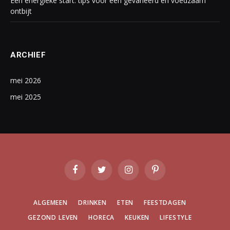
Een energieke start: tips voor een gevarieerd en voedzaam
ontbijt
ARCHIEF
mei 2026
mei 2025
Facebook
Twitter
Instagram
Pinterest
ALGEMEEN
DRINKEN
ETEN
FEESTDAGEN
GEZOND LEVEN
HORECA
KEUKEN
LIFESTYLE