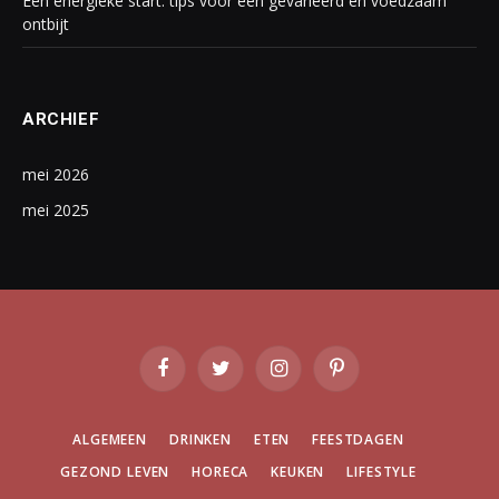
Een energieke start: tips voor een gevarieerd en voedzaam
ontbijt
ARCHIEF
mei 2026
mei 2025
Facebook
Twitter
Instagram
Pinterest
ALGEMEEN
DRINKEN
ETEN
FEESTDAGEN
GEZOND LEVEN
HORECA
KEUKEN
LIFESTYLE