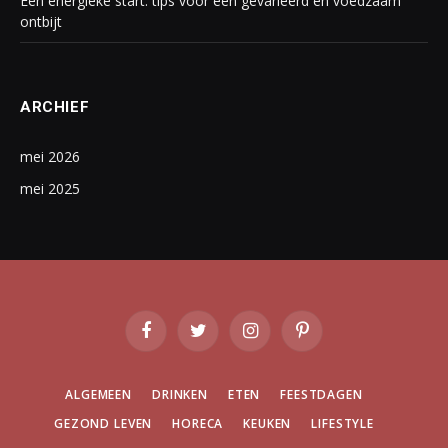
Een energieke start: tips voor een gevarieerd en voedzaam
ontbijt
ARCHIEF
mei 2026
mei 2025
Facebook
Twitter
Instagram
Pinterest
ALGEMEEN
DRINKEN
ETEN
FEESTDAGEN
GEZOND LEVEN
HORECA
KEUKEN
LIFESTYLE