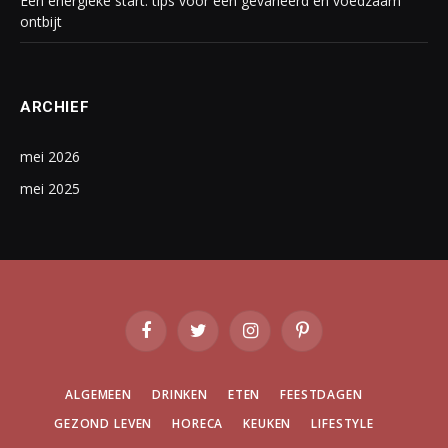
Een energieke start: tips voor een gevarieerd en voedzaam
ontbijt
ARCHIEF
mei 2026
mei 2025
Facebook
Twitter
Instagram
Pinterest
ALGEMEEN
DRINKEN
ETEN
FEESTDAGEN
GEZOND LEVEN
HORECA
KEUKEN
LIFESTYLE