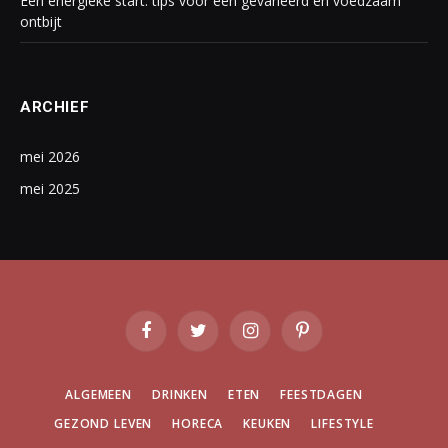
Een energieke start: tips voor een gevarieerd en voedzaam
ontbijt
ARCHIEF
mei 2026
mei 2025
Facebook
Twitter
Instagram
Pinterest
ALGEMEEN
DRINKEN
ETEN
FEESTDAGEN
GEZOND LEVEN
HORECA
KEUKEN
LIFESTYLE