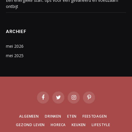
Een energieke start: tips voor een gevarieerd en voedzaam
ontbijt
ARCHIEF
mei 2026
mei 2025
Facebook
Twitter
Instagram
Pinterest
ALGEMEEN
DRINKEN
ETEN
FEESTDAGEN
GEZOND LEVEN
HORECA
KEUKEN
LIFESTYLE