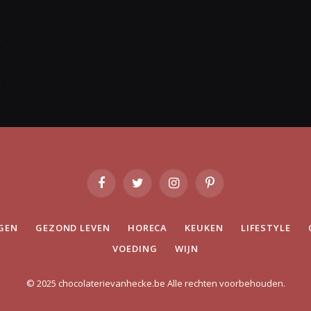
Facebook
Twitter
Instagram
Pinterest
GEN
GEZOND LEVEN
HORECA
KEUKEN
LIFESTYLE
VOEDING
WIJN
© 2025 chocolaterievanhecke.be Alle rechten voorbehouden.