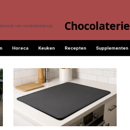
Chocolateri
toekomst van voedselverkoop
n
Horeca
Keuken
Recepten
Supplementen