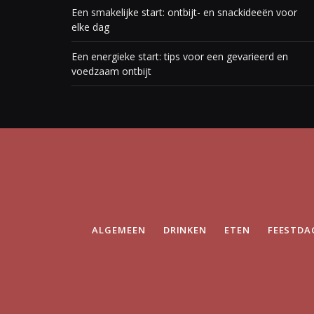
Een smakelijke start: ontbijt- en snackideeën voor
elke dag
Een energieke start: tips voor een gevarieerd en
voedzaam ontbijt
ALGEMEEN
DRINKEN
ETEN
FEESTDA