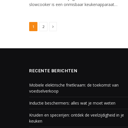
slowcooker is een onmisbaar keukenapparaat…
Next
1
2
RECENTE BERICHTEN
Mobiele elektrische frietkraam: de toekomst van
voedselverkoop
Inductie beschermers: alles wat je moet weten
Kruiden en specerijen: ontdek de veelzijdigheid in je
keuken