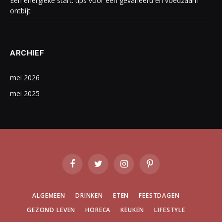
Een energieke start: tips voor een gevarieerd en voedzaam
ontbijt
ARCHIEF
mei 2026
mei 2025
Facebook
Twitter
Instagram
Pinterest
ALGEMEEN
DRINKEN
ETEN
FEESTDAGEN
GEZOND LEVEN
HORECA
KEUKEN
LIFESTYLE