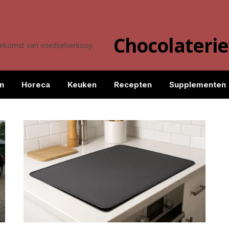
Chocolateri
toekomst van voedselverkoop
n
Horeca
Keuken
Recepten
Supplementen