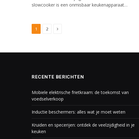
slowcooker is een onmisbaar keukenapparaat…
Next
1
2
RECENTE BERICHTEN
Mobiele elektrische frietkraam: de toekomst van
voedselverkoop
Inductie beschermers: alles wat je moet weten
Kruiden en specerijen: ontdek de veelzijdigheid in je
keuken