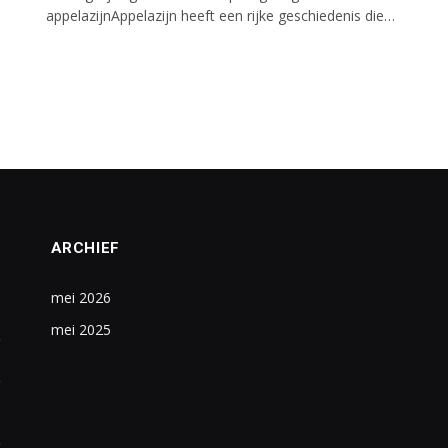
appelazijnAppelazijn heeft een rijke geschiedenis die…
ARCHIEF
mei 2026
mei 2025