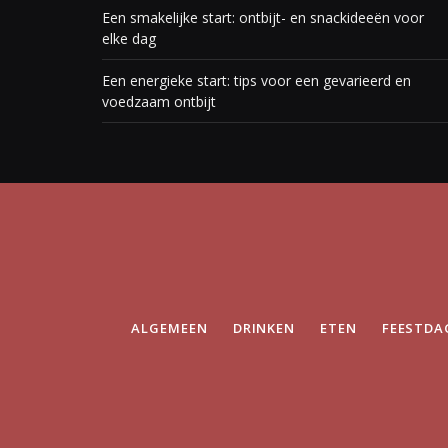
Een smakelijke start: ontbijt- en snackideeën voor
elke dag
Een energieke start: tips voor een gevarieerd en
voedzaam ontbijt
ALGEMEEN
DRINKEN
ETEN
FEESTDA