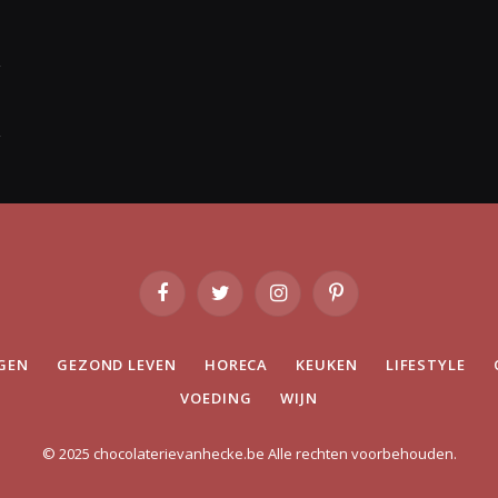
Facebook
Twitter
Instagram
Pinterest
GEN
GEZOND LEVEN
HORECA
KEUKEN
LIFESTYLE
VOEDING
WIJN
© 2025 chocolaterievanhecke.be Alle rechten voorbehouden.