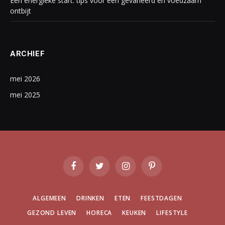
Een energieke start: tips voor een gevarieerd en voedzaam
ontbijt
ARCHIEF
mei 2026
mei 2025
Facebook
Twitter
Instagram
Pinterest
ALGEMEEN
DRINKEN
ETEN
FEESTDAGEN
GEZOND LEVEN
HORECA
KEUKEN
LIFESTYLE