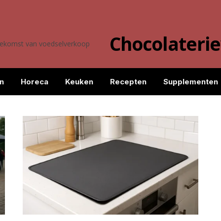
Chocolateri
toekomst van voedselverkoop
n
Horeca
Keuken
Recepten
Supplementen