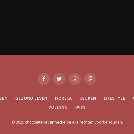
Facebook
Twitter
Instagram
Pinterest
GEN
GEZOND LEVEN
HORECA
KEUKEN
LIFESTYLE
VOEDING
WIJN
© 2025 chocolaterievanhecke.be Alle rechten voorbehouden.