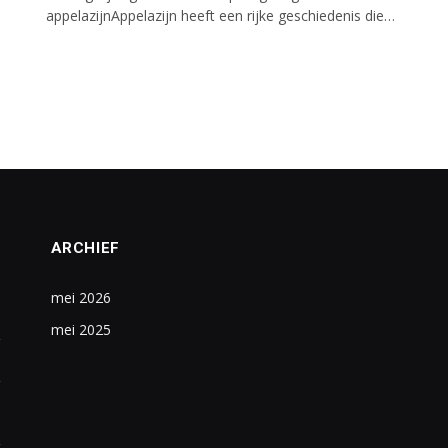
appelazijnAppelazijn heeft een rijke geschiedenis die…
ARCHIEF
mei 2026
mei 2025