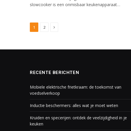
slowcooker is een onmisbaar keukenapparaat…
Next
1
2
RECENTE BERICHTEN
Mobiele elektrische frietkraam: de toekomst van
voedselverkoop
Inductie beschermers: alles wat je moet weten
Kruiden en specerijen: ontdek de veelzijdigheid in je
keuken