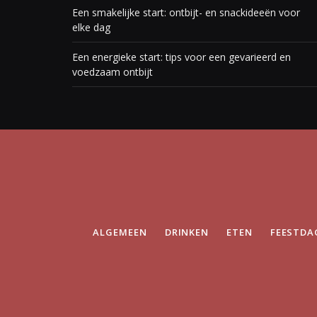
Een smakelijke start: ontbijt- en snackideeën voor
elke dag
Een energieke start: tips voor een gevarieerd en
voedzaam ontbijt
ALGEMEEN
DRINKEN
ETEN
FEESTDA