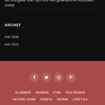
Een energieke start: tips voor een gevarieerd en voedzaam
ontbijt
ARCHIEF
mei 2026
mei 2025
Facebook
Twitter
Instagram
Pinterest
ALGEMEEN
DRINKEN
ETEN
FEESTDAGEN
GEZOND LEVEN
HORECA
KEUKEN
LIFESTYLE