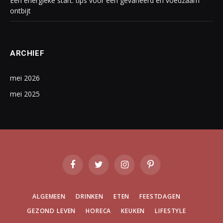
Een energieke start: tips voor een gevarieerd en voedzaam
ontbijt
ARCHIEF
mei 2026
mei 2025
Facebook
Twitter
Instagram
Pinterest
ALGEMEEN
DRINKEN
ETEN
FEESTDAGEN
GEZOND LEVEN
HORECA
KEUKEN
LIFESTYLE