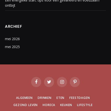
Een energieke start: tips voor een gevarieerd en voedzaam
ontbijt
ARCHIEF
mei 2026
mei 2025
Facebook
Twitter
Instagram
Pinterest
ALGEMEEN
DRINKEN
ETEN
FEESTDAGEN
GEZOND LEVEN
HORECA
KEUKEN
LIFESTYLE