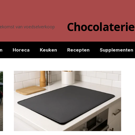
Chocolateri
toekomst van voedselverkoop
n
Horeca
Keuken
Recepten
Supplementen