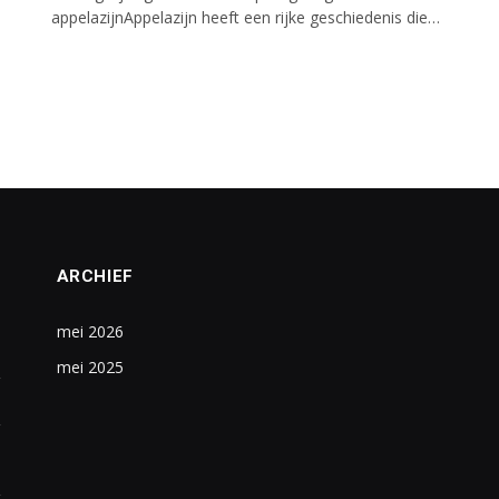
appelazijnAppelazijn heeft een rijke geschiedenis die…
ARCHIEF
mei 2026
mei 2025