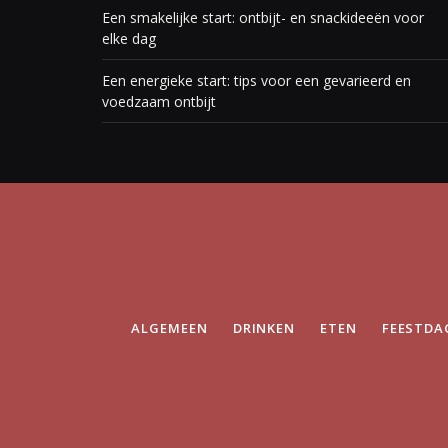
Een smakelijke start: ontbijt- en snackideeën voor
elke dag
Een energieke start: tips voor een gevarieerd en
voedzaam ontbijt
ALGEMEEN
DRINKEN
ETEN
FEESTDA