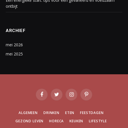
Een energieke start: tips voor een gevarieerd en voedzaam
ontbijt
ARCHIEF
mei 2026
mei 2025
Facebook
Twitter
Instagram
Pinterest
ALGEMEEN
DRINKEN
ETEN
FEESTDAGEN
GEZOND LEVEN
HORECA
KEUKEN
LIFESTYLE