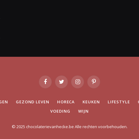
Facebook
Twitter
Instagram
Pinterest
GEN
GEZOND LEVEN
HORECA
KEUKEN
LIFESTYLE
VOEDING
WIJN
© 2025 chocolaterievanhecke.be Alle rechten voorbehouden.