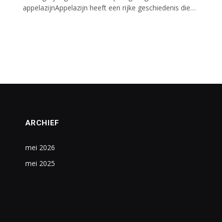
appelazijnAppelazijn heeft een rijke geschiedenis die…
ARCHIEF
mei 2026
mei 2025