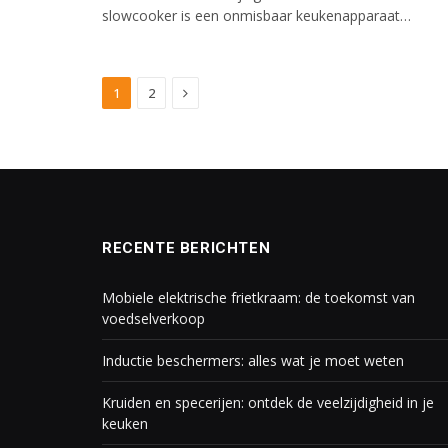
slowcooker is een onmisbaar keukenapparaat…
Next
1
2
RECENTE BERICHTEN
Mobiele elektrische frietkraam: de toekomst van
voedselverkoop
Inductie beschermers: alles wat je moet weten
Kruiden en specerijen: ontdek de veelzijdigheid in je
keuken