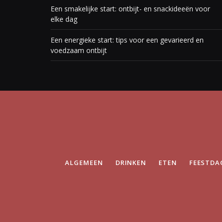
Een smakelijke start: ontbijt- en snackideeën voor
elke dag
Een energieke start: tips voor een gevarieerd en
voedzaam ontbijt
ALGEMEEN
DRINKEN
ETEN
FEESTDA