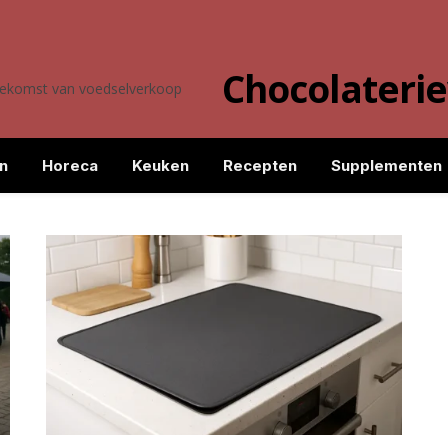
Chocolateri
toekomst van voedselverkoop
n
Horeca
Keuken
Recepten
Supplementen